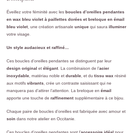
Éveillez votre féminité avec les
boucles d’oreilles pendantes
en wax bleu violet à paillettes dorées et breloque en émail
bleu violet
, une création artisanale
unique
qui saura
illuminer
votre visage.
Un style audacieux et raffiné…
Ces boucles d’oreilles pendantes se distinguent par leur
design original
et
élégant
. La combinaison de l’
acier
inoxydable
, matériau noble et
durable
, et du
tissu wax
résiné
aux motifs
vibrants
, crée un contraste saisissant qui ne
manquera pas d’attirer l’attention. La breloque en
émail
apporte une touche de
raffinement
supplémentaire à ce bijou.
Chaque paire de boucles d’oreilles est fabriquée avec amour et
soin
dans notre atelier en Occitanie.
Ces boucles d’oreilles pendantes sont l’
accessoire idéal
pour